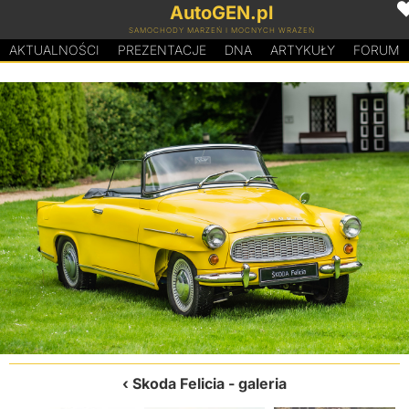
AutoGEN.pl
SAMOCHODY MARZEŃ I MOCNYCH WRAŻEŃ
AKTUALNOŚCI
PREZENTACJE
D
N
A
ARTYKUŁY
FORUM
Skoda Felicia
- galeria