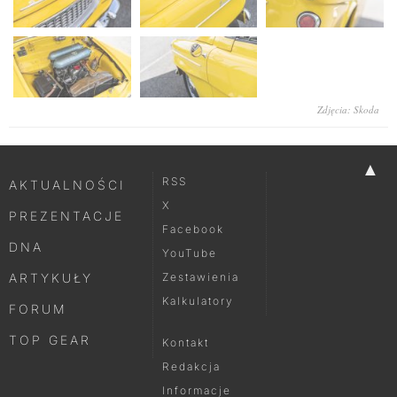
Zdjęcia: Skoda
▲
RSS
AKTUALNOŚCI
X
PREZENTACJE
Facebook
DNA
YouTube
ARTYKUŁY
Zestawienia
Kalkulatory
FORUM
TOP GEAR
Kontakt
Redakcja
Informacje