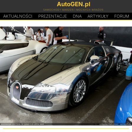
AutoGEN.pl
SAMOCHODY MARZEŃ I MOCNYCH WRAŻEŃ
AKTUALNOŚCI
PREZENTACJE
D
N
A
ARTYKUŁY
FORUM