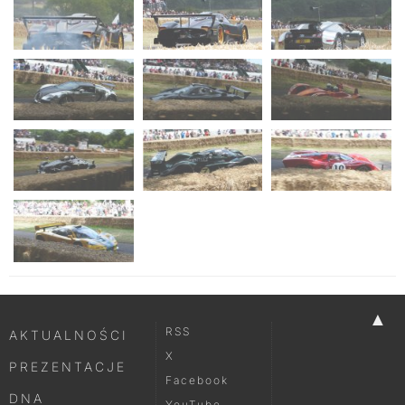
▲
RSS
AKTUALNOŚCI
X
PREZENTACJE
Facebook
DNA
YouTube