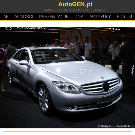
AutoGEN.pl
SAMOCHODY MARZEŃ I MOCNYCH WRAŻEŃ
AKTUALNOŚCI
PREZENTACJE
D
N
A
ARTYKUŁY
FORUM