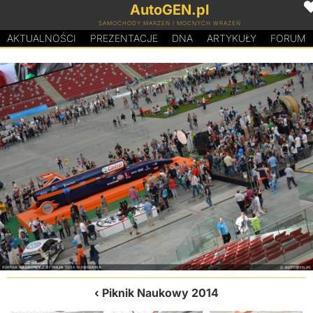
AutoGEN.pl
SAMOCHODY MARZEŃ I MOCNYCH WRAŻEŃ
AKTUALNOŚCI
PREZENTACJE
D
N
A
ARTYKUŁY
FORUM
Piknik Naukowy 2014