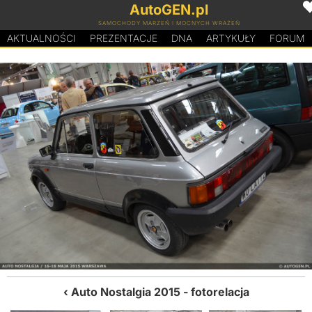
AutoGEN.pl
SAMOCHODY MARZEŃ I MOCNYCH WRAŻEŃ
AKTUALNOŚCI
PREZENTACJE
D
N
A
ARTYKUŁY
FORUM
Auto Nostalgia 2015 - fotorelacja