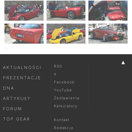
▲
RSS
AKTUALNOŚCI
X
PREZENTACJE
Facebook
DNA
YouTube
ARTYKUŁY
Zestawienia
Kalkulatory
FORUM
TOP GEAR
Kontakt
Redakcja