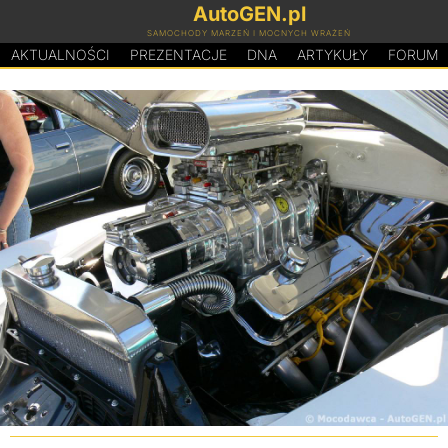
AutoGEN.pl
SAMOCHODY MARZEŃ I MOCNYCH WRAŻEŃ
AKTUALNOŚCI
PREZENTACJE
D
N
A
ARTYKUŁY
FORUM