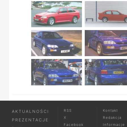
RSS
Kontakt
AKTUALNOŚCI
X
Redakcja
PREZENTACJE
Facebook
Informacje