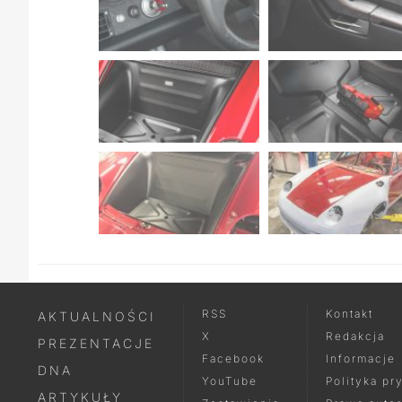
RSS
Kontakt
AKTUALNOŚCI
X
Redakcja
PREZENTACJE
Facebook
Informacje
DNA
YouTube
Polityka pr
ARTYKUŁY