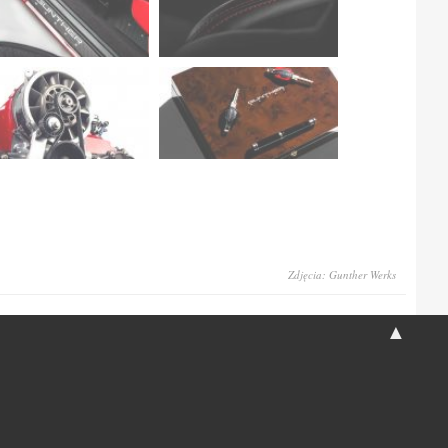
Zdjęcia: Gunther Werks
▲