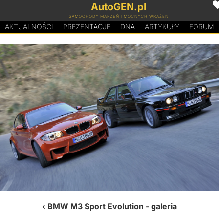
AutoGEN.pl
SAMOCHODY MARZEŃ I MOCNYCH WRAŻEŃ
AKTUALNOŚCI
PREZENTACJE
D
N
A
ARTYKUŁY
FORUM
BMW M3 Sport Evolution
- galeria