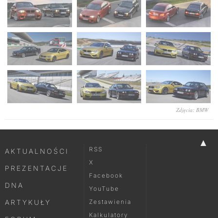
Zdjęcia: BMW
▲
RSS
AKTUALNOŚCI
X
PREZENTACJE
Facebook
DNA
YouTube
ARTYKUŁY
Zestawienia
Kalkulatory