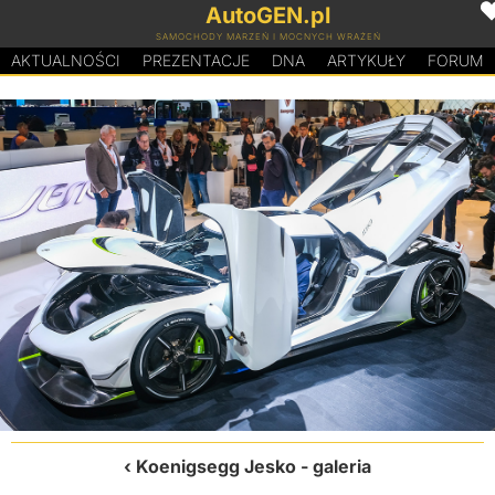
AutoGEN.pl
SAMOCHODY MARZEŃ I MOCNYCH WRAŻEŃ
AKTUALNOŚCI
PREZENTACJE
D
N
A
ARTYKUŁY
FORUM
Koenigsegg Jesko
- galeria