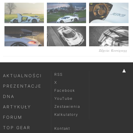
Zdjęcia: Koenigsegg
▲
RSS
AKTUALNOŚCI
X
PREZENTACJE
Facebook
DNA
YouTube
ARTYKUŁY
Zestawienia
Kalkulatory
FORUM
TOP GEAR
Kontakt