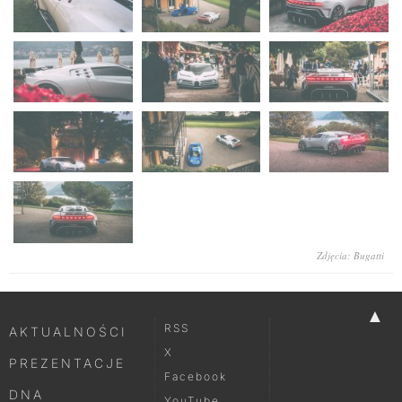
Zdjęcia: Bugatti
▲
RSS
AKTUALNOŚCI
X
PREZENTACJE
Facebook
DNA
YouTube