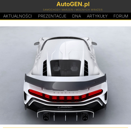
AutoGEN.pl
SAMOCHODY MARZEŃ I MOCNYCH WRAŻEŃ
AKTUALNOŚCI
PREZENTACJE
D
N
A
ARTYKUŁY
FORUM