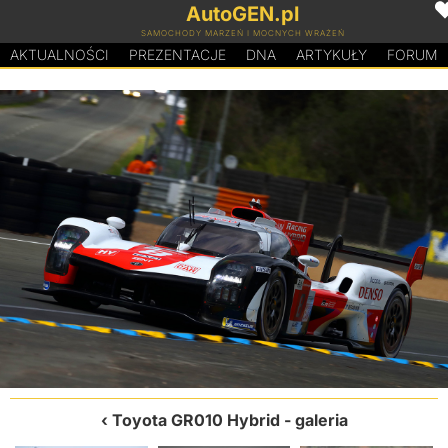
AutoGEN.pl
SAMOCHODY MARZEŃ I MOCNYCH WRAŻEŃ
AKTUALNOŚCI
PREZENTACJE
D
N
A
ARTYKUŁY
FORUM
Toyota GR010 Hybrid
- galeria