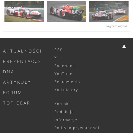
Zdjęcia: Toyota
▲
RSS
AKTUALNOŚCI
X
PREZENTACJE
Facebook
DNA
YouTube
ARTYKUŁY
Zestawienia
Kalkulatory
FORUM
TOP GEAR
Kontakt
Redakcja
Informacje
Polityka prywatności