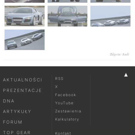
Zdjęcia: Audi
▲
RSS
AKTUALNOŚCI
X
PREZENTACJE
Facebook
DNA
YouTube
ARTYKUŁY
Zestawienia
Kalkulatory
FORUM
TOP GEAR
Kontakt