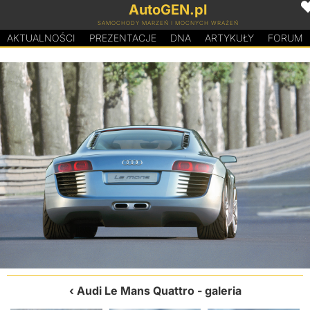
AutoGEN.pl
SAMOCHODY MARZEŃ I MOCNYCH WRAŻEŃ
AKTUALNOŚCI
PREZENTACJE
D
N
A
ARTYKUŁY
FORUM
Audi Le Mans Quattro
- galeria