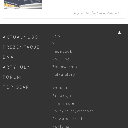
Zdjęcia: Gordon Murray Automotive
▲
RSS
AKTUALNOŚCI
X
PREZENTACJE
Facebook
DNA
YouTube
ARTYKUŁY
Zestawienia
Kalkulatory
FORUM
TOP GEAR
Kontakt
Redakcja
Informacje
Polityka prywatności
Prawa autorskie
Reklama