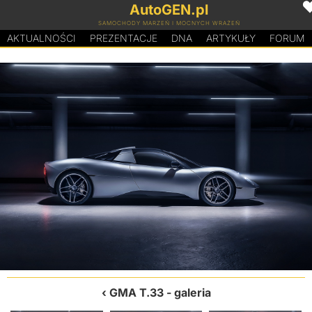
AutoGEN.pl
SAMOCHODY MARZEŃ I MOCNYCH WRAŻEŃ
AKTUALNOŚCI
PREZENTACJE
D
N
A
ARTYKUŁY
FORUM
GMA T.33
- galeria