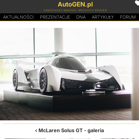
AutoGEN.pl
SAMOCHODY MARZEŃ I MOCNYCH WRAŻEŃ
AKTUALNOŚCI
PREZENTACJE
D
N
A
ARTYKUŁY
FORUM
McLaren Solus GT
- galeria