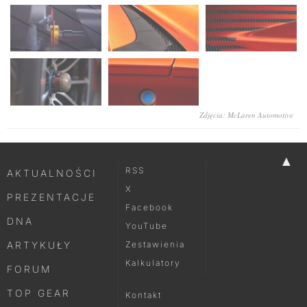
Zdjęcia: McLaren Automotive
▲
RSS
AKTUALNOŚCI
X
PREZENTACJE
Facebook
DNA
YouTube
ARTYKUŁY
Zestawienia
Kalkulatory
FORUM
TOP GEAR
Kontakt