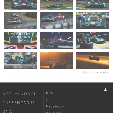
Zdjęcia: Aston Martin
▲
RSS
AKTUALNOŚCI
X
PREZENTACJE
Facebook
DNA