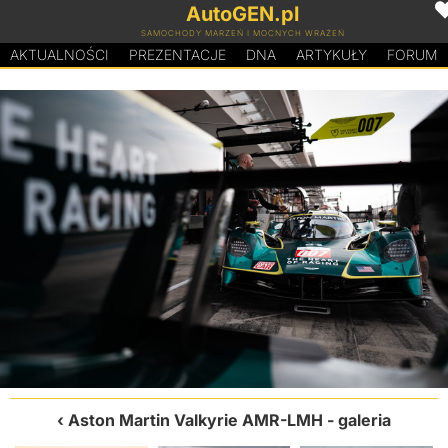
AutoGEN.pl
SAMOCHODY MARZEŃ I MOCNYCH WRAŻEŃ
AKTUALNOŚCI
PREZENTACJE
D
N
A
ARTYKUŁY
FORUM
Aston Martin Valkyrie AMR-LMH
- galeria