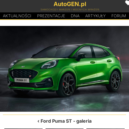
AutoGEN.pl
SAMOCHODY MARZEŃ I MOCNYCH WRAŻEŃ
AKTUALNOŚCI
PREZENTACJE
D
N
A
ARTYKUŁY
FORUM
Ford Puma ST
- galeria