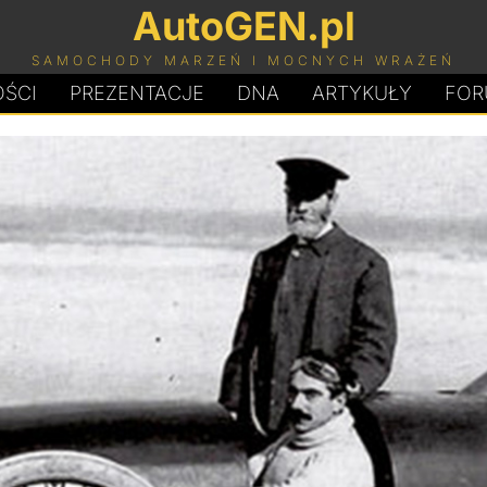
AutoGEN.pl
SAMOCHODY MARZEŃ I MOCNYCH WRAŻEŃ
ŚCI
PREZENTACJE
D
N
A
ARTYKUŁY
FOR