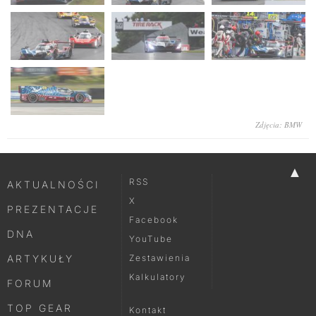
Zdjęcia: BMW
▲
RSS
AKTUALNOŚCI
X
PREZENTACJE
Facebook
DNA
YouTube
ARTYKUŁY
Zestawienia
Kalkulatory
FORUM
TOP GEAR
Kontakt