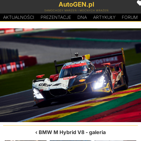
AutoGEN.pl
SAMOCHODY MARZEŃ I MOCNYCH WRAŻEŃ
AKTUALNOŚCI
PREZENTACJE
D
N
A
ARTYKUŁY
FORUM
BMW M Hybrid V8
- galeria