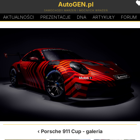
AutoGEN.pl
SAMOCHODY MARZEŃ I MOCNYCH WRAŻEŃ
AKTUALNOŚCI
PREZENTACJE
D
N
A
ARTYKUŁY
FORUM
Porsche 911 Cup
- galeria