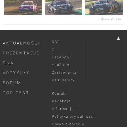
Zdjęcia: Porsche
▲
RSS
AKTUALNOŚCI
X
PREZENTACJE
Facebook
DNA
YouTube
ARTYKUŁY
Zestawienia
Kalkulatory
FORUM
TOP GEAR
Kontakt
Redakcja
Informacje
Polityka prywatności
Prawa autorskie