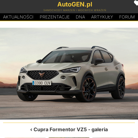
AutoGEN.pl
SAMOCHODY MARZEŃ I MOCNYCH WRAŻEŃ
AKTUALNOŚCI
PREZENTACJE
D
N
A
ARTYKUŁY
FORUM
Cupra Formentor VZ5
- galeria