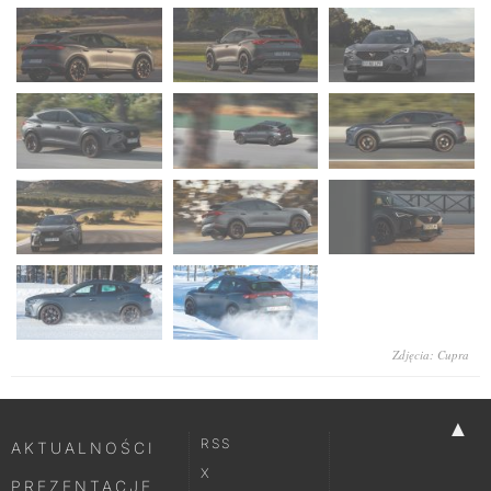
Zdjęcia: Cupra
▲
RSS
AKTUALNOŚCI
X
PREZENTACJE