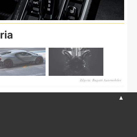
ria
Zdjęcia: Bugatti Automobiles
▲