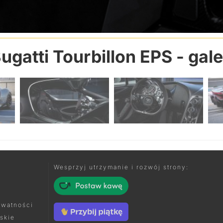
ugatti Tourbillon EPS
- gale
Wesprzyj utrzymanie i rozwój strony:
ywatności
skie