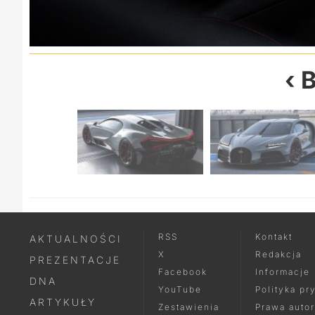
B
RSS
Kontakt
AKTUALNOŚCI
X
Redakcja
PREZENTACJE
Facebook
Informacje
DNA
YouTube
Polityka pr
ARTYKUŁY
Zestawienia
Prawa autor