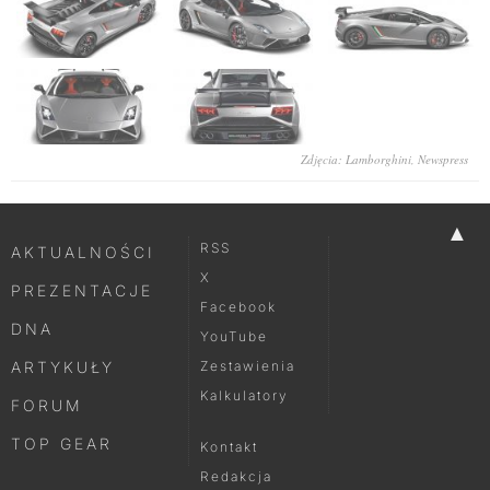
Zdjęcia: Lamborghini, Newspress
▲
RSS
AKTUALNOŚCI
X
PREZENTACJE
Facebook
DNA
YouTube
ARTYKUŁY
Zestawienia
Kalkulatory
FORUM
TOP GEAR
Kontakt
Redakcja