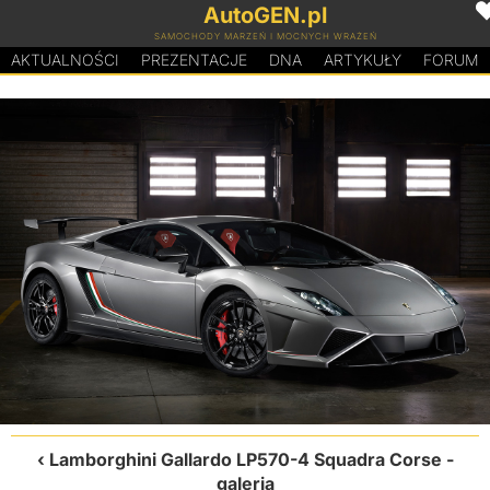
AutoGEN.pl
SAMOCHODY MARZEŃ I MOCNYCH WRAŻEŃ
AKTUALNOŚCI
PREZENTACJE
D
N
A
ARTYKUŁY
FORUM
Lamborghini Gallardo LP570-4 Squadra Corse
-
galeria