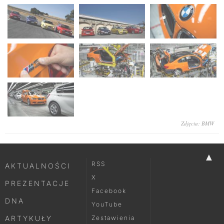
Zdjęcia: BMW
▲
RSS
AKTUALNOŚCI
X
PREZENTACJE
Facebook
DNA
YouTube
ARTYKUŁY
Zestawienia