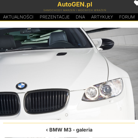
AutoGEN.pl
SAMOCHODY MARZEŃ I MOCNYCH WRAŻEŃ
AKTUALNOŚCI
PREZENTACJE
D
N
A
ARTYKUŁY
FORUM
BMW M3
- galeria