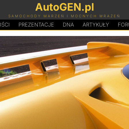
AutoGEN.pl
SAMOCHODY MARZEŃ I MOCNYCH WRAŻEŃ
ŚCI
PREZENTACJE
D
N
A
ARTYKUŁY
FOR