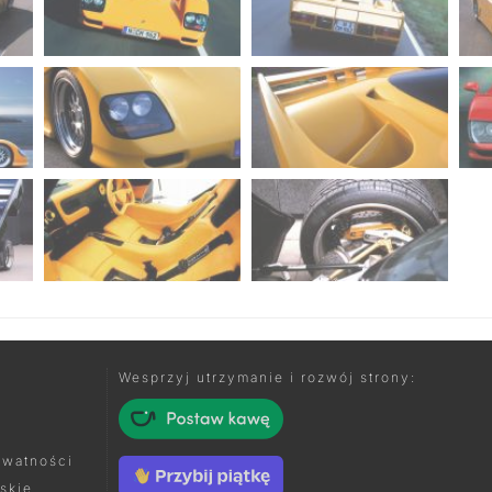
Wesprzyj utrzymanie i rozwój strony:
ywatności
skie