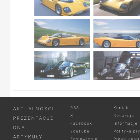
RSS
Kontakt
AKTUALNOŚCI
X
Redakcja
PREZENTACJE
Facebook
Informacje
DNA
YouTube
Polityka pr
ARTYKUŁY
Zestawienia
Prawa autor