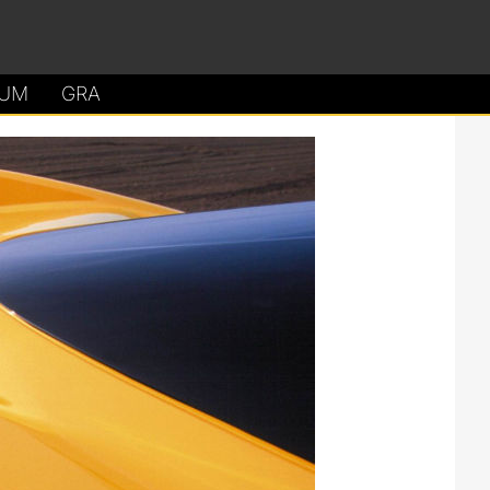
UM
GRA