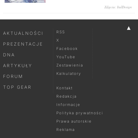
Zdjęcia: ItalDesign
▲
RSS
AKTUALNOŚCI
X
PREZENTACJE
Facebook
DNA
YouTube
ARTYKUŁY
Zestawienia
Kalkulatory
FORUM
TOP GEAR
Kontakt
Redakcja
Informacje
Polityka prywatności
Prawa autorskie
Reklama