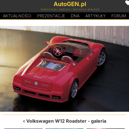
AutoGEN.pl
SAMOCHODY MARZEŃ I MOCNYCH WRAŻEŃ
AKTUALNOŚCI
PREZENTACJE
D
N
A
ARTYKUŁY
FORUM
Volkswagen W12 Roadster
- galeria