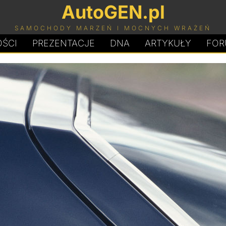
AutoGEN.pl
SAMOCHODY MARZEŃ I MOCNYCH WRAŻEŃ
ŚCI
PREZENTACJE
D
N
A
ARTYKUŁY
FOR