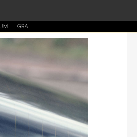
UM
GRA