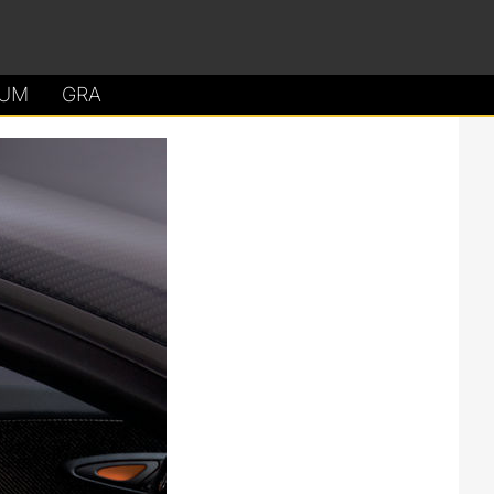
UM
GRA