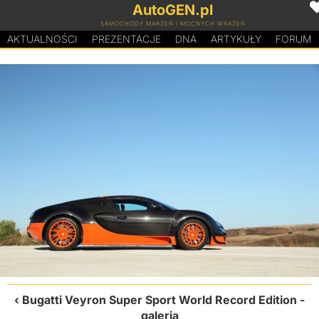
AutoGEN.pl
SAMOCHODY MARZEŃ I MOCNYCH WRAŻEŃ
AKTUALNOŚCI
PREZENTACJE
D
N
A
ARTYKUŁY
FORUM
Bugatti Veyron Super Sport World Record Edition
-
galeria