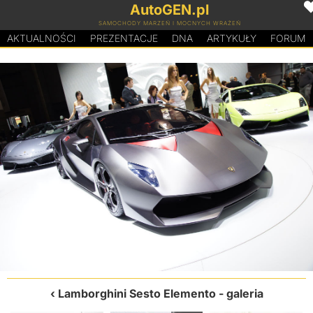
AutoGEN.pl
SAMOCHODY MARZEŃ I MOCNYCH WRAŻEŃ
AKTUALNOŚCI
PREZENTACJE
D
N
A
ARTYKUŁY
FORUM
Lamborghini Sesto Elemento
- galeria