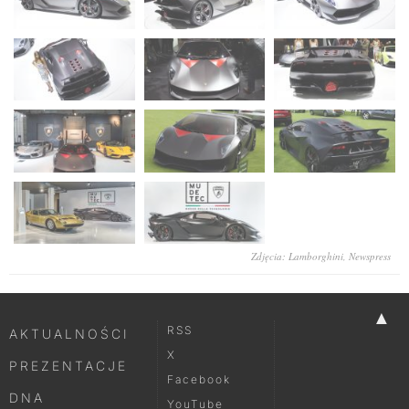
Zdjęcia: Lamborghini, Newspress
▲
RSS
AKTUALNOŚCI
X
PREZENTACJE
Facebook
DNA
YouTube