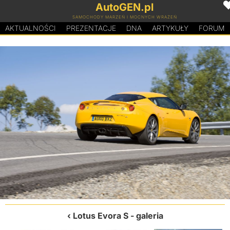
AutoGEN.pl
SAMOCHODY MARZEŃ I MOCNYCH WRAŻEŃ
AKTUALNOŚCI
PREZENTACJE
D
N
A
ARTYKUŁY
FORUM
Lotus Evora S
- galeria