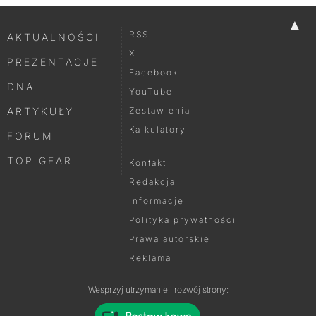
▲
RSS
AKTUALNOŚCI
X
PREZENTACJE
Facebook
DNA
YouTube
ARTYKUŁY
Zestawienia
Kalkulatory
FORUM
TOP GEAR
Kontakt
Redakcja
Informacje
Polityka prywatności
Prawa autorskie
Reklama
Wesprzyj utrzymanie i rozwój strony: