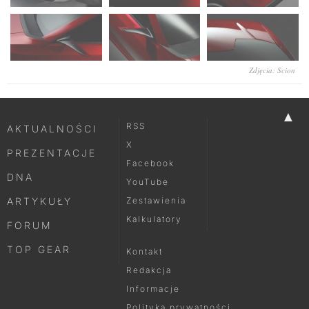
Zdjęcia: Scion
▲
RSS
AKTUALNOŚCI
X
PREZENTACJE
Facebook
DNA
YouTube
ARTYKUŁY
Zestawienia
Kalkulatory
FORUM
TOP GEAR
Kontakt
Redakcja
Informacje
Polityka prywatności