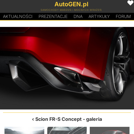
AutoGEN.pl
SAMOCHODY MARZEŃ I MOCNYCH WRAŻEŃ
AKTUALNOŚCI
PREZENTACJE
D
N
A
ARTYKUŁY
FORUM
Scion FR-S Concept
- galeria