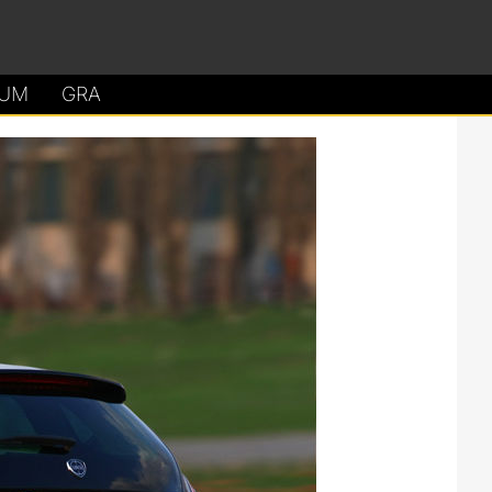
UM
GRA