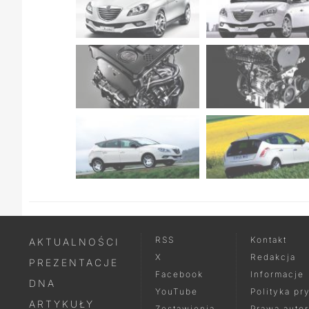
RSS
Kontakt
AKTUALNOŚCI
X
Redakcja
PREZENTACJE
Facebook
Informacje
DNA
YouTube
Polityka pr
ARTYKUŁY
Zestawienia
Prawa autor