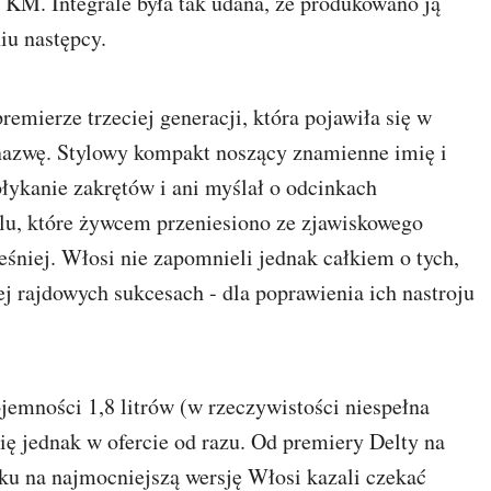
 KM. Integrale była tak udana, że produkowano ją
iu następcy.
emierze trzeciej generacji, która pojawiła się w
 nazwę. Stylowy kompakt noszący znamienne imię i
łykanie zakrętów i ani myślał o odcinkach
stylu, które żywcem przeniesiono ze zjawiskowego
śniej. Włosi nie zapomnieli jednak całkiem o tych,
ej rajdowych sukcesach - dla poprawienia ich nastroju
emności 1,8 litrów (w rzeczywistości niespełna
ię jednak w ofercie od razu. Od premiery Delty na
 na najmocniejszą wersję Włosi kazali czekać