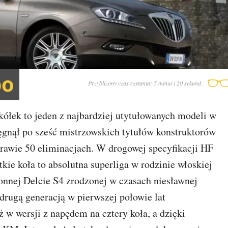
bo
Przybliżony czas czytania: 5 minut i 20 sekund.
ółek to jeden z najbardziej utytułowanych modeli w
ięgnął po sześć mistrzowskich tytułów konstruktorów
prawie 50 eliminacjach. W drogowej specyfikacji HF
ie koła to absolutna superliga w rodzinie włoskiej
onnej Delcie S4 zrodzonej w czasach niesławnej
 drugą generacją w pierwszej połowie lat
ż w wersji z napędem na cztery koła, a dzięki