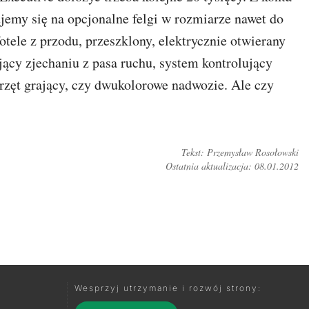
ujemy się na opcjonalne felgi w rozmiarze nawet do
otele z przodu, przeszklony, elektrycznie otwierany
jący zjechaniu z pasa ruchu, system kontrolujący
rzęt grający, czy dwukolorowe nadwozie. Ale czy
Tekst: Przemysław Rosołowski
Ostatnia aktualizacja: 08.01.2012
TUJ NA FORUM
Wesprzyj utrzymanie i rozwój strony: