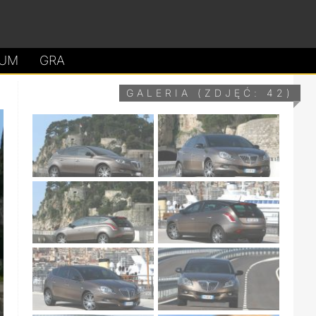
UM
GRA
GALERIA (ZDJĘĆ: 42)