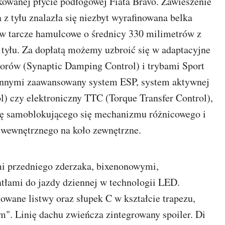
wanej płycie podłogowej Fiata Bravo. Zawieszenie
z tyłu znalazła się niezbyt wyrafinowana belka
 tarcze hamulcowe o średnicy 330 milimetrów z
 tyłu. Za dopłatą możemy uzbroić się w adaptacyjne
orów (Synaptic Damping Control) i trybami Sport
innymi zaawansowany system ESP, system aktywnej
l) czy elektroniczny TTC (Torque Transfer Control),
cę samoblokującego się mechanizmu różnicowego i
 wewnętrznego na koło zewnętrzne.
mi przedniego zderzaka, bixenonowymi,
atłami do jazdy dziennej w technologii LED.
owane listwy oraz słupek C w kształcie trapezu,
. Linię dachu zwieńcza zintegrowany spoiler. Di