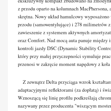
ekskluzywny kompakt zbudowano na zmodyfiko
z przodu oparto na kolumnach MacPhersona, a 
skrętna. Nowy układ hamulcowy wyposażono w
przodu (samowentylujące) i 278 milimetrów z
zawieszenie z systemem aktywnych amortyzat
oraz Comfort. Nad mocą auta panuje między 
kontroli jazdy DSC (Dynamic Stability Contro
który przy małej przyczepności symuluje pra
przenosi w zakręcie moment napędowy z koła
Z zewnątrz Delta przyciąga wzrok kształta
adaptacyjnymi reflektorami (za dopłatą) i świ
Wznoszącą się linię profilu podkreślają chrom
nazywany przez producenta "wiszącym mostem"