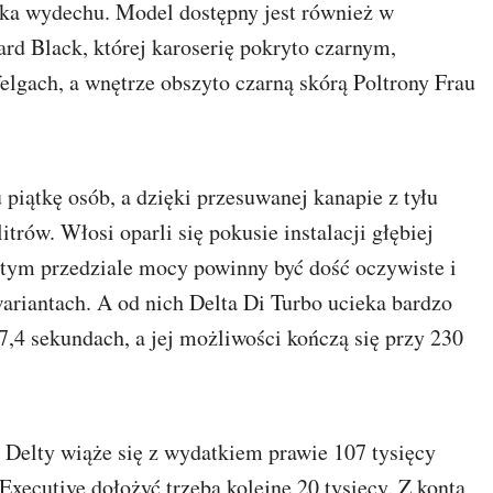
ka wydechu. Model dostępny jest również w
ard Black, której karoserię pokryto czarnym,
lgach, a wnętrze obszyto czarną skórą Poltrony Frau
piątkę osób, a dzięki przesuwanej kanapie z tyłu
trów. Włosi oparli się pokusie instalacji głębiej
 tym przedziale mocy powinny być dość oczywiste i
wariantach. A od nich Delta Di Turbo ucieka bardzo
7,4 sekundach, a jej możliwości kończą się przy 230
Delty wiąże się z wydatkiem prawie 107 tysięcy
xecutive dołożyć trzeba kolejne 20 tysięcy. Z konta