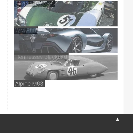
Bugatti Type 45
WM P88
Hennessey Blackbird
Alpine M63
▲