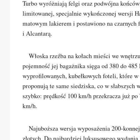
Turbo wyróżniają felgi oraz podwójna końców
limitowanej, specjalnie wykończonej wersji H
matowym lakierem i postawiono na czarnych fe
i Alcantarą.
Włoska rzeźba na kołach mieści we wnętrzu 
pojemność jej bagażnika sięga od 380 do 485 li
wyprofilowanych, kubełkowych foteli, które w
proponują te same siedziska, co w słabszych 
szybko: prędkość 100 km/h przekracza już po 
km/h.
Najuboższa wersja wyposażenia 200-konnej 
złotych. Do najbardziej luksusowego wydania E