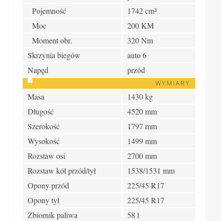
Pojemność
1742 cm³
Moc
200 KM
Moment obr.
320 Nm
Skrzynia biegów
auto 6
Napęd
przód
WYMIARY
Masa
1430 kg
Długość
4520 mm
Szerokość
1797 mm
Wysokość
1499 mm
Rozstaw osi
2700 mm
Rozstaw kół przód/tył
1538/1531 mm
Opony przód
225/45 R17
Opony tył
225/45 R17
Zbiornik paliwa
58 l