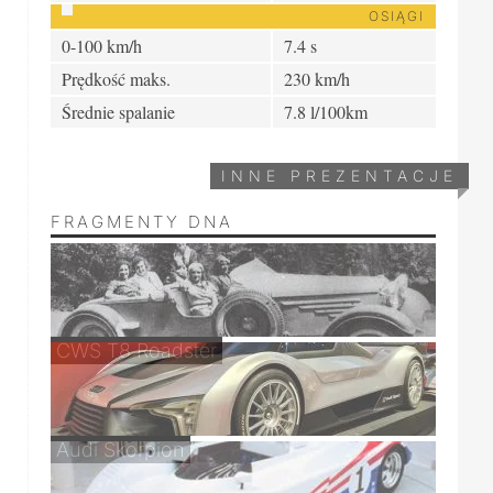
OSIĄGI
0-100 km/h
7.4 s
Prędkość maks.
230 km/h
Średnie spalanie
7.8 l/100km
INNE PREZENTACJE
FRAGMENTY DNA
CWS T8 Roadster
Audi Skorpion