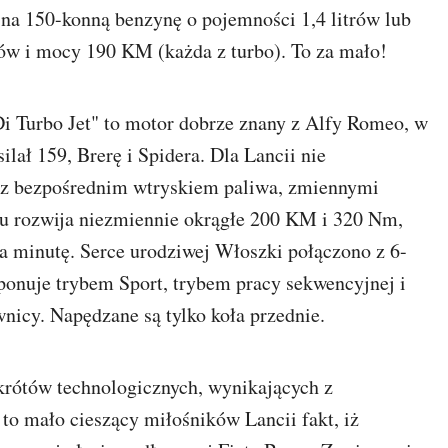
o na 150-konną benzynę o pojemności 1,4 litrów lub
rów i mocy 190 KM (każda z turbo). To za mało!
i Turbo Jet" to motor dobrze znany z Alfy Romeo, w
lał 159, Brerę i Spidera. Dla Lancii nie
ik z bezpośrednim wtryskiem paliwa, zmiennymi
iu rozwija niezmiennie okrągłe 200 KM i 320 Nm,
na minutę. Serce urodziwej Włoszki połączono z 6-
onuje trybem Sport, trybem pracy sekwencyjnej i
nicy. Napędzane są tylko koła przednie.
skrótów technologicznych, wynikających z
 to mało cieszący miłośników Lancii fakt, iż