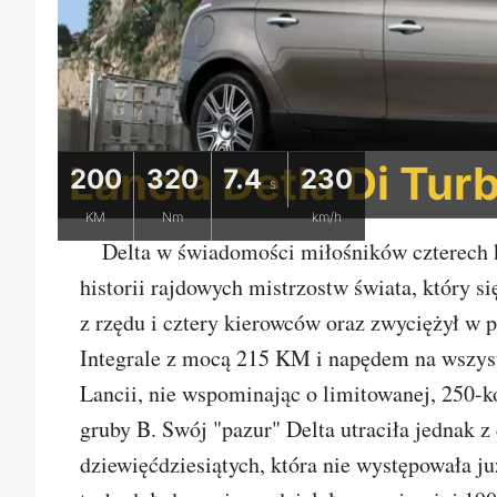
Lancia Detla Di Tur
200
320
7.4
230
s
KM
Nm
km/h
Delta w świadomości miłośników czterech k
historii rajdowych mistrzostw świata, który s
z rzędu i cztery kierowców oraz zwyciężył w 
Integrale z mocą 215 KM i napędem na wszystk
Lancii, nie wspominając o limitowanej, 250-k
gruby B. Swój "pazur" Delta utraciła jednak z
dziewięćdziesiątych, która nie występowała ju