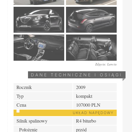
Zdjęcia: Lancia
DANE TECHNICZNE I OSIĄGI
Rocznik
2009
Typ
kompakt
Cena
107000 PLN
UKŁAD NAPĘDOWY
Silnik spalinowy
R4 biturbo
Położenie
przód