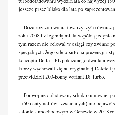
turbodoładowaniu wydzielała co najwyżej 190
jeszcze przez blisko dla lata po zaprezentowan
Doza rozczarowania towarzyszyła również pr
roku 2008 i z legendą miała wspólną jedynie
tym razem nie celował w osiągi czy zwinne po
specjalnych. Jego siłę oparto na prezencji i 
konceptu Delta HPE pokazanego dwa lata wcze
którzy wychowali się na oryginalnej Delcie i j
przewidzieli 200-konny wariant Di Turbo.
Podwójnie doładowany silnik o umownej poj
1750 centymetrów sześciennych) nie pojawił s
salonie samochodowym w Genewie w 2008 roku