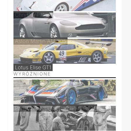
Chrysler Patriot
Aston Martin AM 305
Lotus Elise GT1
WYRÓŻNIONE
Pagani Zonda HP Barchetta Revo