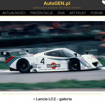
AutoGEN.pl
SAMOCHODY MARZEŃ I MOCNYCH WRAŻEŃ
AKTUALNOŚCI
PREZENTACJE
D
N
A
ARTYKUŁY
FORUM
Lancia LC2
- galeria