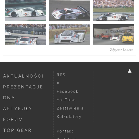
Zdjęcia: Lancia
▲
RSS
AKTUALNOŚCI
X
PREZENTACJE
Facebook
DNA
YouTube
ARTYKUŁY
Zestawienia
Kalkulatory
FORUM
TOP GEAR
Kontakt