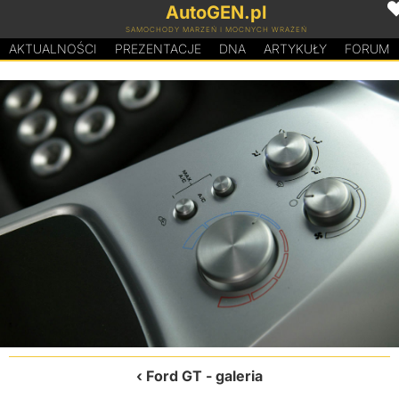
AutoGEN.pl
SAMOCHODY MARZEŃ I MOCNYCH WRAŻEŃ
AKTUALNOŚCI
PREZENTACJE
D
N
A
ARTYKUŁY
FORUM
Ford GT
- galeria