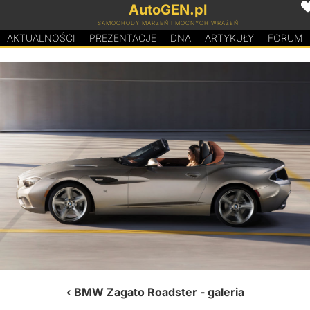
AutoGEN.pl
SAMOCHODY MARZEŃ I MOCNYCH WRAŻEŃ
AKTUALNOŚCI
PREZENTACJE
D
N
A
ARTYKUŁY
FORUM
BMW Zagato Roadster
- galeria