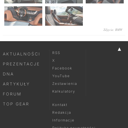
Zdjęcia: BMW
▲
RSS
AKTUALNOŚCI
X
PREZENTACJE
Facebook
DNA
YouTube
ARTYKUŁY
Zestawienia
Kalkulatory
FORUM
TOP GEAR
Kontakt
Redakcja
Informacje
Polityka prywatności