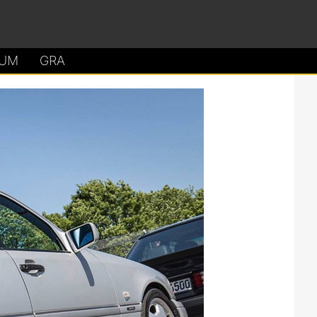
UM
GRA