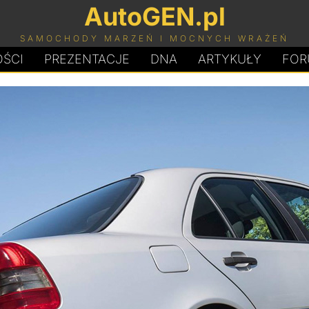
AutoGEN.pl
SAMOCHODY MARZEŃ I MOCNYCH WRAŻEŃ
ŚCI
PREZENTACJE
D
N
A
ARTYKUŁY
FOR