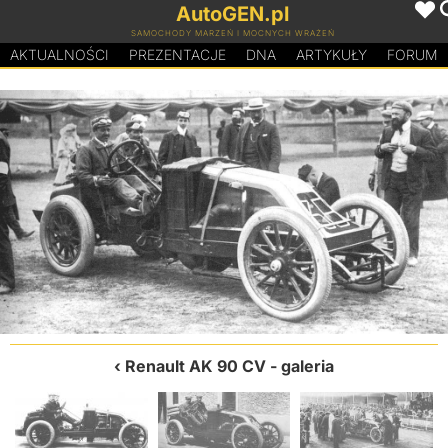
AutoGEN.pl
SAMOCHODY MARZEŃ I MOCNYCH WRAŻEŃ
AKTUALNOŚCI
PREZENTACJE
D
N
A
ARTYKUŁY
FORUM
Renault AK 90 CV
- galeria