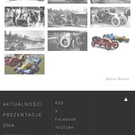
Zdjęcia: Renault
▲
RSS
AKTUALNOŚCI
X
PREZENTACJE
Facebook
DNA
YouTube