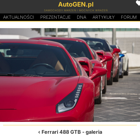
AutoGEN.pl
SAMOCHODY MARZEŃ I MOCNYCH WRAŻEŃ
AKTUALNOŚCI
PREZENTACJE
D
N
A
ARTYKUŁY
FORUM
Ferrari 488 GTB
- galeria