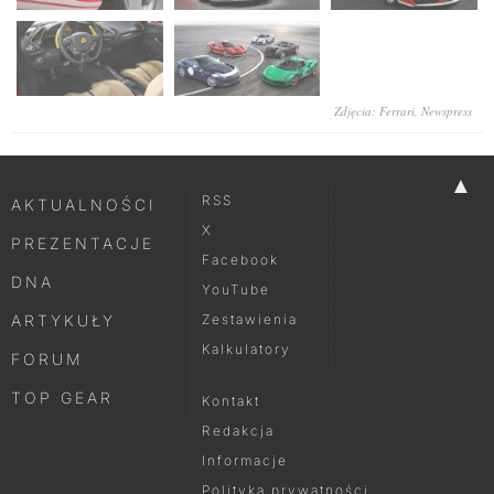
Zdjęcia: Ferrari, Newspress
▲
RSS
AKTUALNOŚCI
X
PREZENTACJE
Facebook
DNA
YouTube
ARTYKUŁY
Zestawienia
Kalkulatory
FORUM
TOP GEAR
Kontakt
Redakcja
Informacje
Polityka prywatności