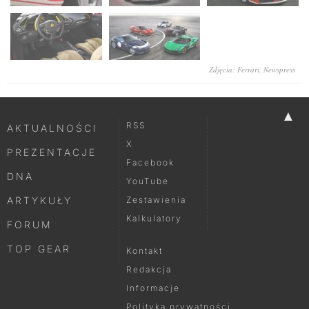
Zdjęcia: Ferrari, Newspress
▲
RSS
AKTUALNOŚCI
X
PREZENTACJE
Facebook
DNA
YouTube
ARTYKUŁY
Zestawienia
Kalkulatory
FORUM
TOP GEAR
Kontakt
Redakcja
Informacje
Polityka prywatności