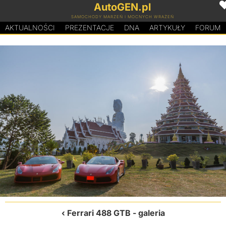
AutoGEN.pl
SAMOCHODY MARZEŃ I MOCNYCH WRAŻEŃ
AKTUALNOŚCI
PREZENTACJE
D
N
A
ARTYKUŁY
FORUM
Ferrari 488 GTB
- galeria