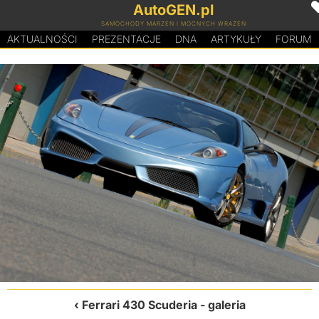
AutoGEN.pl
SAMOCHODY MARZEŃ I MOCNYCH WRAŻEŃ
AKTUALNOŚCI
PREZENTACJE
D
N
A
ARTYKUŁY
FORUM
Ferrari 430 Scuderia
- galeria