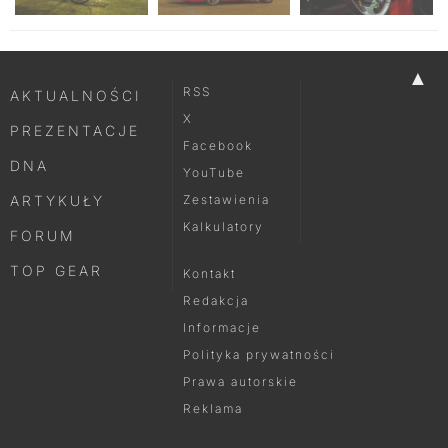
▲
RSS
AKTUALNOŚCI
X
PREZENTACJE
Facebook
DNA
YouTube
ARTYKUŁY
Zestawienia
Kalkulatory
FORUM
TOP GEAR
Kontakt
Redakcja
Informacje
Polityka prywatności
Prawa autorskie
Reklama