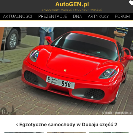
AutoGEN.pl
SAMOCHODY MARZEŃ I MOCNYCH WRAŻEŃ
AKTUALNOŚCI
PREZENTACJE
D
N
A
ARTYKUŁY
FORUM
Egzotyczne samochody w Dubaju część 2