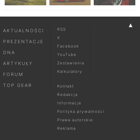
▲
RSS
AKTUALNOŚCI
X
PREZENTACJE
Facebook
DNA
YouTube
ARTYKUŁY
Zestawienia
Kalkulatory
FORUM
TOP GEAR
Kontakt
Redakcja
Informacje
Polityka prywatności
Prawa autorskie
Reklama