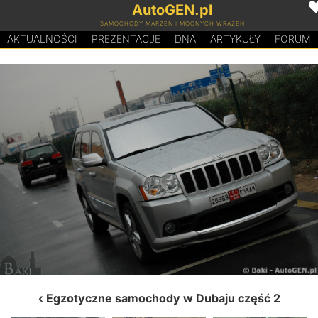
AutoGEN.pl
SAMOCHODY MARZEŃ I MOCNYCH WRAŻEŃ
AKTUALNOŚCI
PREZENTACJE
D
N
A
ARTYKUŁY
FORUM
Egzotyczne samochody w Dubaju część 2