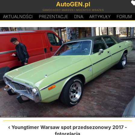
AutoGEN.pl
SAMOCHODY MARZEŃ I MOCNYCH WRAŻEŃ
AKTUALNOŚCI
PREZENTACJE
D
N
A
ARTYKUŁY
FORUM
Youngtimer Warsaw spot przedsezonowy 2017 -
fotorelacja