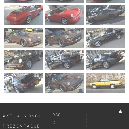
▲
RSS
AKTUALNOŚCI
X
PREZENTACJE