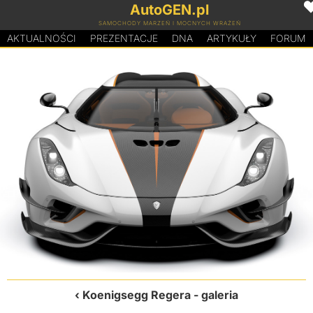
AutoGEN.pl
SAMOCHODY MARZEŃ I MOCNYCH WRAŻEŃ
AKTUALNOŚCI
PREZENTACJE
D
N
A
ARTYKUŁY
FORUM
Koenigsegg Regera
- galeria