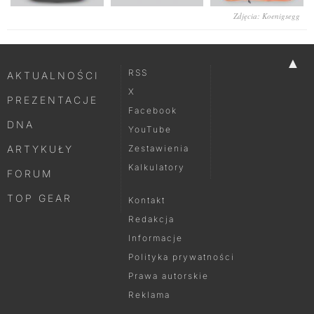
Zdjęcia: Koenigsegg
▲
RSS
AKTUALNOŚCI
X
PREZENTACJE
Facebook
DNA
YouTube
ARTYKUŁY
Zestawienia
Kalkulatory
FORUM
TOP GEAR
Kontakt
Redakcja
Informacje
Polityka prywatności
Prawa autorskie
Reklama