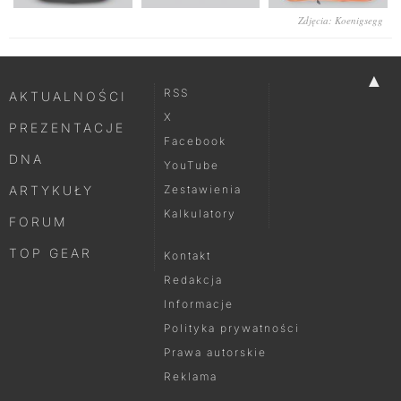
Zdjęcia: Koenigsegg
▲
RSS
AKTUALNOŚCI
X
PREZENTACJE
Facebook
DNA
YouTube
ARTYKUŁY
Zestawienia
Kalkulatory
FORUM
TOP GEAR
Kontakt
Redakcja
Informacje
Polityka prywatności
Prawa autorskie
Reklama