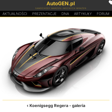
AutoGEN.pl
SAMOCHODY MARZEŃ I MOCNYCH WRAŻEŃ
AKTUALNOŚCI
PREZENTACJE
D
N
A
ARTYKUŁY
FORUM
Koenigsegg Regera
- galeria