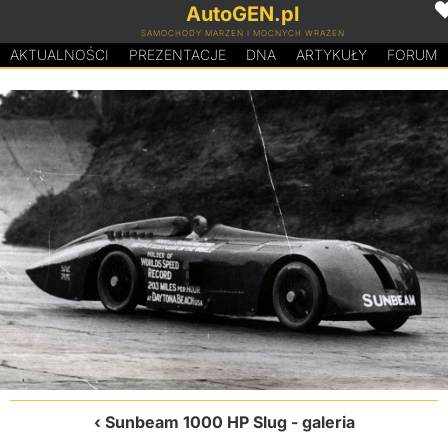
AutoGEN.pl
SAMOCHODY MARZEŃ I MOCNYCH WRAŻEŃ
AKTUALNOŚCI
PREZENTACJE
D
N
A
ARTYKUŁY
FORUM
Sunbeam 1000 HP Slug
- galeria