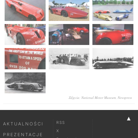
Zdjęcia: National Motor Museum, Newspress
▲
RSS
AKTUALNOŚCI
X
PREZENTACJE