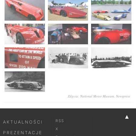
Zdjęcia: National Motor Museum, Newspress
▲
RSS
AKTUALNOŚCI
X
PREZENTACJE