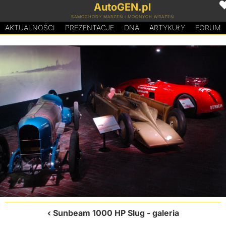
AutoGEN.pl
SAMOCHODY MARZEŃ I MOCNYCH WRAŻEŃ
AKTUALNOŚCI
PREZENTACJE
D
N
A
ARTYKUŁY
FORUM
Sunbeam 1000 HP Slug
- galeria