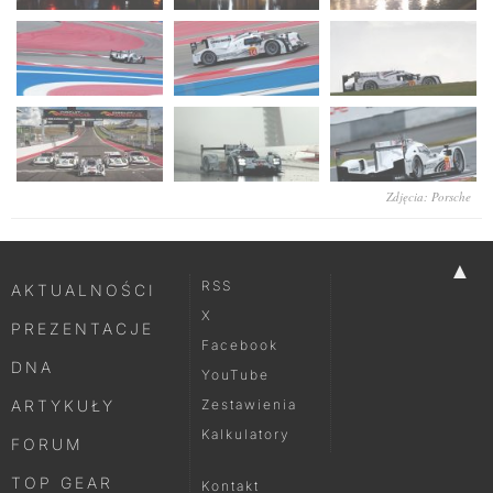
Zdjęcia: Porsche
▲
RSS
AKTUALNOŚCI
X
PREZENTACJE
Facebook
DNA
YouTube
ARTYKUŁY
Zestawienia
Kalkulatory
FORUM
TOP GEAR
Kontakt