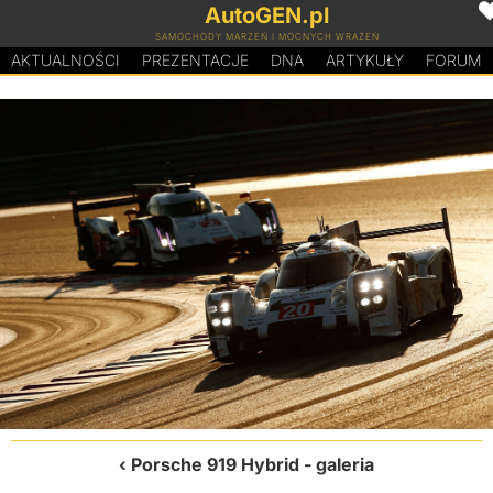
AutoGEN.pl
SAMOCHODY MARZEŃ I MOCNYCH WRAŻEŃ
AKTUALNOŚCI
PREZENTACJE
D
N
A
ARTYKUŁY
FORUM
Porsche 919 Hybrid
- galeria